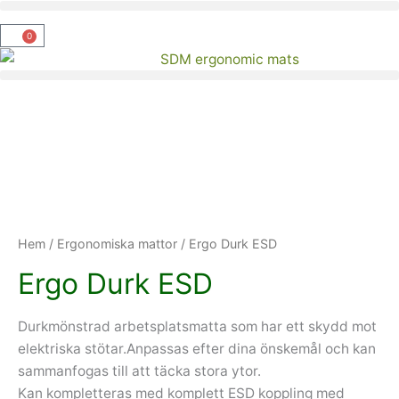
Hoppa
till
0
Varukorg
innehåll
Hem
/
Ergonomiska mattor
/ Ergo Durk ESD
Ergo Durk ESD
Durkmönstrad arbetsplatsmatta som har ett skydd mot
elektriska stötar.Anpassas efter dina önskemål och kan
sammanfogas till att täcka stora ytor.
Kan kompletteras med komplett ESD koppling med