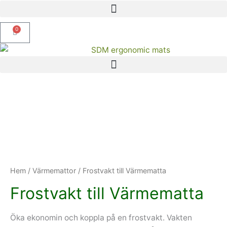
Hoppa
till
0
innehåll
Varukorg
Hem
/
Värmemattor
/ Frostvakt till Värmematta
Frostvakt till Värmematta
Öka ekonomin och koppla på en frostvakt. Vakten