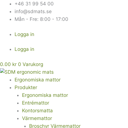
Hoppa
+46 31 99 54 00
till
info@sdmats.se
innehåll
Mån - Fre: 8:00 - 17:00
Logga in
Logga in
0.00
kr
0
Varukorg
Ergonomiska mattor
Produkter
Ergonomiska mattor
Entrémattor
Kontorsmatta
Värmemattor
Broschyr Värmemattor