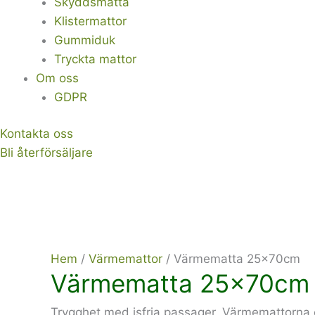
Skyddsmatta
Klistermattor
Gummiduk
Tryckta mattor
Om oss
GDPR
Kontakta oss
Bli återförsäljare
Hem
/
Värmemattor
/ Värmematta 25x70cm
Värmematta 25x70cm
Trygghet med isfria passager. Värmemattorna e