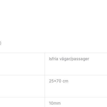
)
Isfria vägar/passager
25×70 cm
10mm