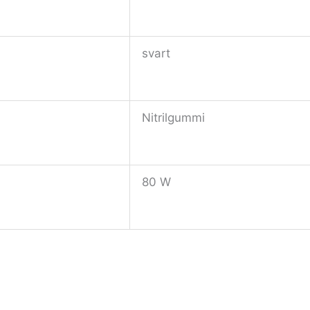
svart
Nitrilgummi
80 W