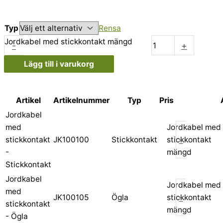
Typ
Rensa
Jordkabel med stickkontakt mängd
-
+
Lägg till i varukorg
Artikel
Artikelnummer
Typ
Pris
Jordkabel
med
Jordkabel med
-
stickkontakt
JK100100
Stickkontakt
stickkontakt
-
mängd
Stickkontakt
Jordkabel
Jordkabel med
med
-
JK100105
Ögla
stickkontakt
stickkontakt
mängd
- Ögla