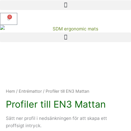
Hoppa
till
0
innehåll
Varukorg
Hem
/
Entrémattor
/ Profiler till EN3 Mattan
Profiler till EN3 Mattan
Sätt ner profil i nedsänkningen för att skapa ett
proffsigt intryck.