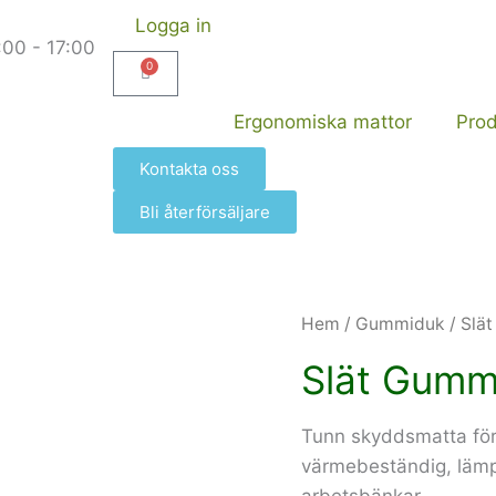
Logga in
:00 - 17:00
0
Varukorg
Ergonomiska mattor
Prod
Kontakta oss
Bli återförsäljare
Hem
/
Gummiduk
/ Slä
Slät Gum
Tunn skyddsmatta fö
värmebeständig, lämp