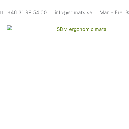
Hoppa
till
+46 31 99 54 00
info@sdmats.se
Mån - Fre: 8
innehåll